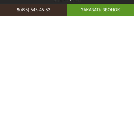
Бригадам
8(495) 545-45-53
ЗАКАЗАТЬ ЗВОНОК
Мы принимаем к оплате
Отзывы о нас
8(495) 545-45-53
Таганская
Адрес и схема проезда