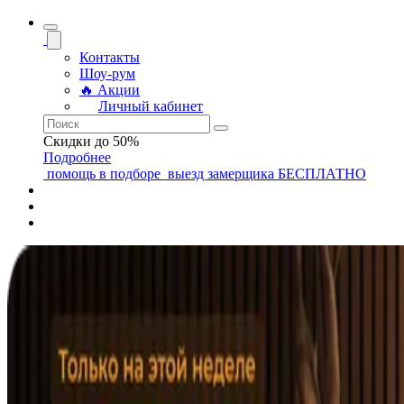
Контакты
Шоу-рум
🔥 Акции
Личный кабинет
Скидки до 50%
Подробнее
помощь
в подборе
выезд замерщика
БЕСПЛАТНО