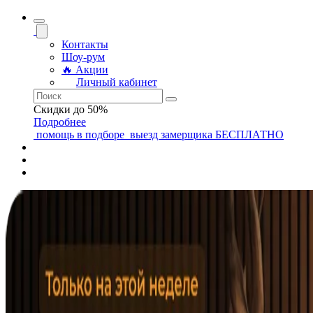
Контакты
Шоу-рум
🔥 Акции
Личный кабинет
Скидки до 50%
Подробнее
помощь
в подборе
выезд замерщика
БЕСПЛАТНО