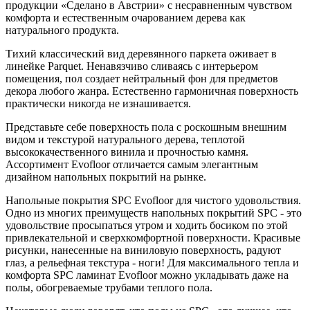
продукции «Сделано в Австрии» с несравненным чувством
комфорта и естественным очарованием дерева как
натурального продукта.
Тихий классический вид деревянного паркета оживает в
линейке Parquet. Ненавязчиво сливаясь с интерьером
помещения, пол создает нейтральный фон для предметов
декора любого жанра. Естественно гармоничная поверхность
практически никогда не изнашивается.
Представьте себе поверхность пола с роскошным внешним
видом и текстурой натурального дерева, теплотой
высококачественного винила и прочностью камня.
Ассортимент Evofloor отличается самым элегантным
дизайном напольных покрытий на рынке.
Напольные покрытия SPC Evofloor для чистого удовольствия.
Одно из многих преимуществ напольных покрытий SPC - это
удовольствие просыпаться утром и ходить босиком по этой
привлекательной и сверхкомфортной поверхности. Красивые
рисунки, нанесенные на виниловую поверхность, радуют
глаз, а рельефная текстура - ноги! Для максимального тепла и
комфорта SPC ламинат Evofloor можно укладывать даже на
полы, обогреваемые трубами теплого пола.