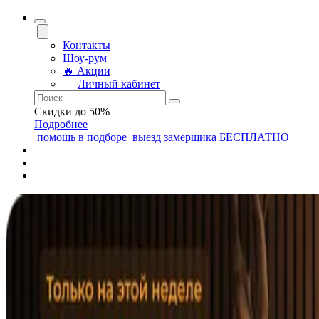
Контакты
Шоу-рум
🔥 Акции
Личный кабинет
Скидки до 50%
Подробнее
помощь
в подборе
выезд замерщика
БЕСПЛАТНО