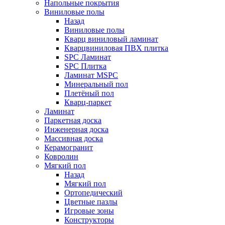
Напольные покрытия
Виниловые полы
Назад
Виниловые полы
Кварц виниловый ламинат
Кварцвиниловая ПВХ плитка
SPC Ламинат
SPC Плитка
Ламинат MSPC
Минеральный пол
Плетёный пол
Кварц-паркет
Ламинат
Паркетная доска
Инженерная доска
Массивная доска
Керамогранит
Ковролин
Мягкий пол
Назад
Мягкий пол
Ортопедический
Цветные пазлы
Игровые зоны
Конструкторы