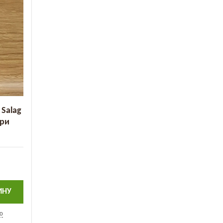
Salag
три
ИНУ
ю