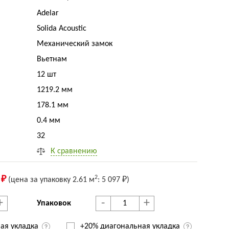
Adelar
Solida Acoustic
Механический замок
Вьетнам
12 шт
1219.2 мм
178.1 мм
0.4 мм
32
К сравнению
2
 ₽
(цена за упак
овку
2.61 м
:
5 097 ₽
)
+
-
+
Упаковок
ая укладка
+20% диагональная
укладка