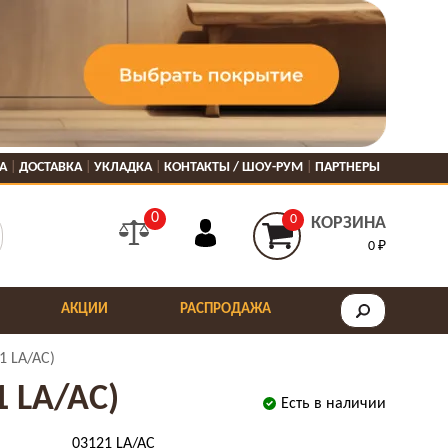
А
ДОСТАВКА
УКЛАДКА
КОНТАКТЫ / ШОУ-РУМ
ПАРТНЕРЫ
0
0
КОРЗИНА
0 ₽
АКЦИИ
РАСПРОДАЖА
21 LA/AC)
1 LA/AC)
Есть в наличии
03121 LA/AC