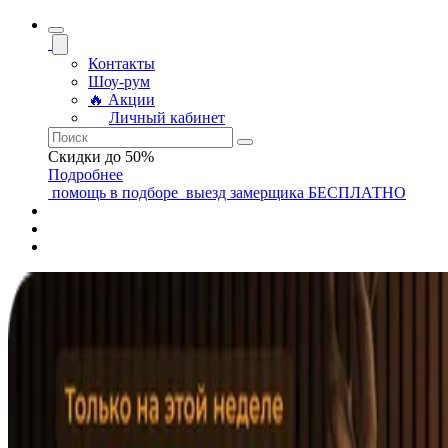
Контакты
Шоу-рум
🔥 Акции
Личный кабинет
Скидки до 50%
Подробнее
помощь
в подборе
выезд замерщика
БЕСПЛАТНО