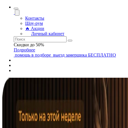
Контакты
Шоу-рум
🔥 Акции
Личный кабинет
Скидки до 50%
Подробнее
помощь
в подборе
выезд замерщика
БЕСПЛАТНО