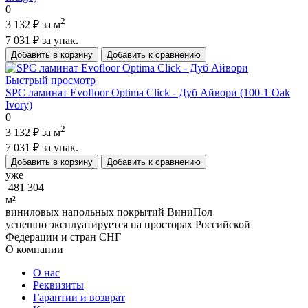
0
2
3 132 ₽
за м
7 031 ₽
за упак.
Добавить в корзину
Добавить к сравнению
Быстрый просмотр
SPC ламинат Evofloor Optima Click - Дуб Айвори (100-1 Оak
Ivory)
0
2
3 132 ₽
за м
7 031 ₽
за упак.
Добавить в корзину
Добавить к сравнению
уже
481 304
м²
виниловых напольных покрытий ВиниПол
успешно эксплуатируется на просторах Российской
Федерации и стран СНГ
О компании
О нас
Реквизиты
Гарантии и возврат