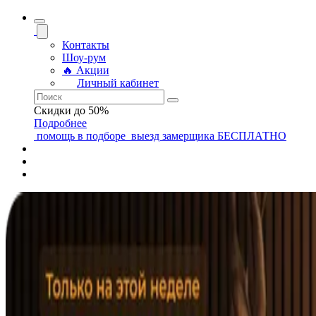
Контакты
Шоу-рум
🔥 Акции
Личный кабинет
Скидки до 50%
Подробнее
помощь
в подборе
выезд замерщика
БЕСПЛАТНО