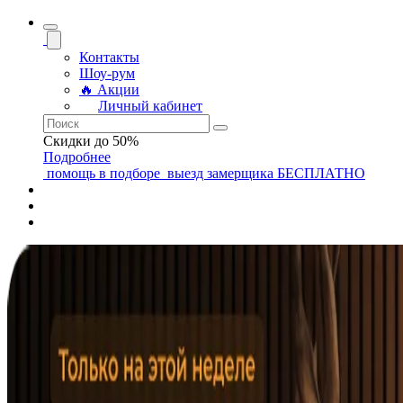
Контакты
Шоу-рум
🔥 Акции
Личный кабинет
Скидки до 50%
Подробнее
помощь
в подборе
выезд замерщика
БЕСПЛАТНО