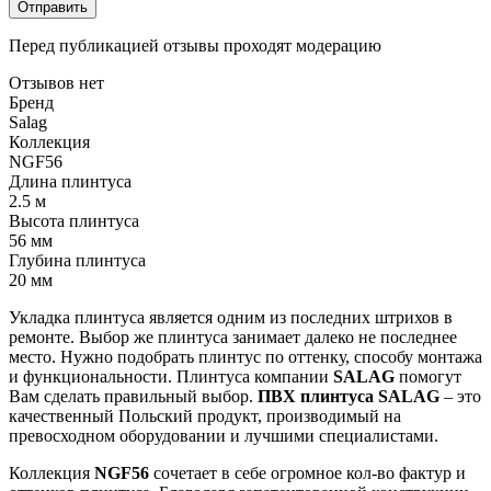
Отправить
Перед публикацией отзывы проходят модерацию
Отзывов нет
Бренд
Salag
Коллекция
NGF56
Длина плинтуса
2.5 м
Высота плинтуса
56 мм
Глубина плинтуса
20 мм
Укладка
плинтуса
является
одним
из
последних
штрихов
в
ремонте
.
Выбор
же
плинтуса
занимает
далеко
не
последнее
место
.
Нужно
подобрать
плинтус
по
оттенку
,
способу
монтажа
и
функциональности
.
Плинтуса
компании
SALAG
помогут
Вам
сделать
правильный
выбор
.
ПВХ
плинтуса
SALAG
–
это
качественный
Польский
продукт
,
производимый
на
превосходном
оборудовании
и
лучшими
специалистами
.
Коллекция
NGF56
сочетает
в
себе
огромное
кол
-
во
фактур
и