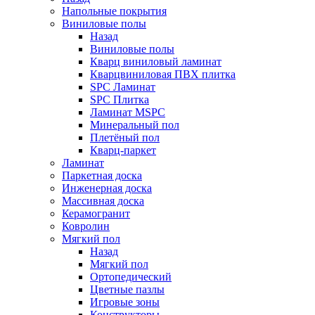
Напольные покрытия
Виниловые полы
Назад
Виниловые полы
Кварц виниловый ламинат
Кварцвиниловая ПВХ плитка
SPC Ламинат
SPC Плитка
Ламинат MSPC
Минеральный пол
Плетёный пол
Кварц-паркет
Ламинат
Паркетная доска
Инженерная доска
Массивная доска
Керамогранит
Ковролин
Мягкий пол
Назад
Мягкий пол
Ортопедический
Цветные пазлы
Игровые зоны
Конструкторы