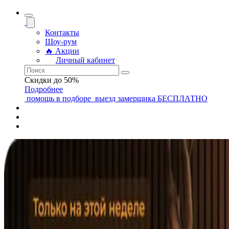
Контакты
Шоу-рум
🔥 Акции
Личный кабинет
Скидки до 50%
Подробнее
помощь
в подборе
выезд замерщика
БЕСПЛАТНО