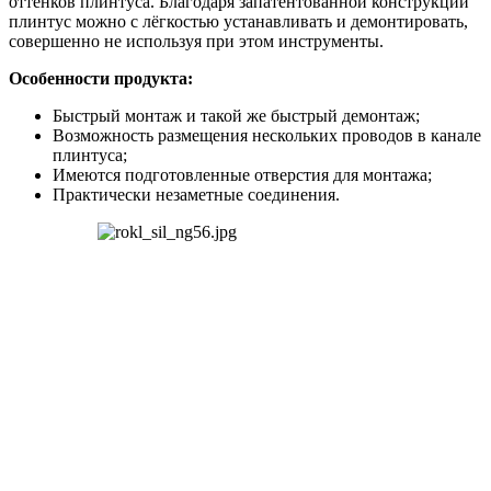
оттенков
плинтуса
.
Благодаря
запатентованной
конструкции
плинтус
можно
с
лёгкостью
устанавливать
и
демонтировать
,
совершенно
не
используя
при
этом
инструменты
.
Особенности
продукта
:
Быстрый
монтаж
и
такой
же
быстрый
демонтаж
;
Возможность
размещения
нескольких
проводов
в
канале
плинтуса
;
Имеются
подготовленные
отверстия
для
монтажа
;
Практически
незаметные
соединения
.