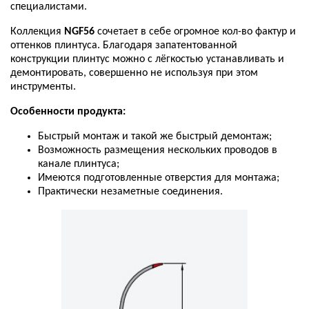
специалистами
.
Коллекция
NGF56
сочетает
в
себе
огромное
кол
-
во
фактур
и
оттенков
плинтуса
.
Благодаря
запатентованной
конструкции
плинтус
можно
с
лёгкостью
устанавливать
и
демонтировать
,
совершенно
не
используя
при
этом
инструменты
.
Особенности
продукта
:
Быстрый
монтаж
и
такой
же
быстрый
демонтаж
;
Возможность
размещения
нескольких
проводов
в
канале
плинтуса
;
Имеются
подготовленные
отверстия
для
монтажа
;
Практически
незаметные
соединения
.