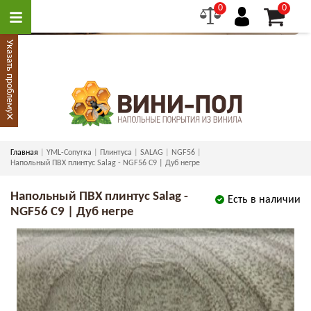
0
0
Указать проблему
×
Главная
YML-Сопутка
Плинтуса
SALAG
NGF56
Напольный ПВХ плинтус Salag - NGF56 C9 | Дуб негре
Напольный ПВХ плинтус Salag -
Есть в наличии
NGF56 C9 | Дуб негре