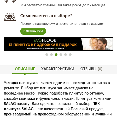
Мы бесплатно храним Ваш заказ у себя до 2-х месяцев
Сомневаетесь в выборе?
Посетите наш шоу-рум и посмотрите товар «в живую»
Наш Шоу-Рум
ОПИСАНИЕ
ХАРАКТЕРИСТИКИ
ОТЗЫВЫ
(0)
Укладка
плинтуса
является
одним
из
последних
штрихов
в
ремонте
.
Выбор
же
плинтуса
занимает
далеко
не
последнее
место
.
Нужно
подобрать
плинтус
по
оттенку
,
способу
монтажа
и
функциональности
.
Плинтуса
компании
SALAG
помогут
Вам
сделать
правильный
выбор
.
ПВХ
плинтуса
SALAG
–
это
качественный
Польский
продукт
,
производимый
на
превосходном
оборудовании
и
лучшими