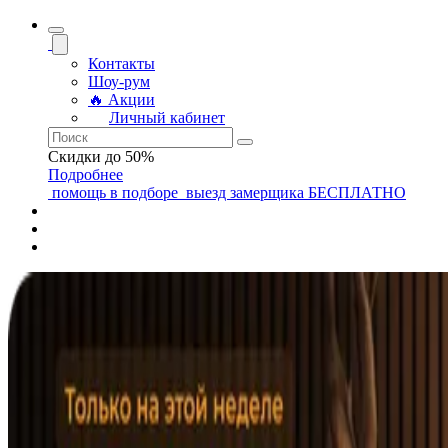
Контакты
Шоу-рум
🔥 Акции
Личный кабинет
Скидки до 50%
Подробнее
помощь
в подборе
выезд замерщика
БЕСПЛАТНО