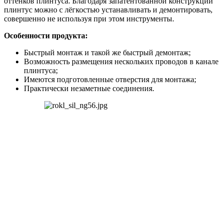
оттенков
плинтуса
.
Благодаря
запатентованной
конструкции
плинтус
можно
с
лёгкостью
устанавливать
и
демонтировать
,
совершенно
не
используя
при
этом
инструменты
.
Особенности
продукта
:
Быстрый
монтаж
и
такой
же
быстрый
демонтаж
;
Возможность
размещения
нескольких
проводов
в
канале
плинтуса
;
Имеются
подготовленные
отверстия
для
монтажа
;
Практически
незаметные
соединения
.