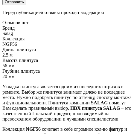
Отправить
Перед публикацией отзывы проходят модерацию
Отзывов нет
Бренд
Salag
Коллекция
NGF56
Длина плинтуса
2.5 м
Высота плинтуса
56 мм
Глубина плинтуса
20 мм
Укладка
плинтуса
является
одним
из
последних
штрихов
в
ремонте
.
Выбор
же
плинтуса
занимает
далеко
не
последнее
место
.
Нужно
подобрать
плинтус
по
оттенку
,
способу
монтажа
и
функциональности
.
Плинтуса
компании
SALAG
помогут
Вам
сделать
правильный
выбор
.
ПВХ
плинтуса
SALAG
–
это
качественный
Польский
продукт
,
производимый
на
превосходном
оборудовании
и
лучшими
специалистами
.
Коллекция
NGF56
сочетает
в
себе
огромное
кол
-
во
фактур
и