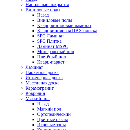
Напольные покрытия
Виниловые полы
Назад
Виниловые полы
Кварц виниловый ламинат
Кварцвиниловая ПВХ плитка
SPC Ламинат
SPC Плитка
Ламинат MSPC
Минеральный пол
Плетёный пол
Кварц-паркет
Ламинат
Паркетная доска
Инженерная доска
Массивная доска
Керамогранит
Ковролин
Мягкий пол
Назад
Мягкий пол
Ортопедический
Цветные пазлы
Игровые зоны
Конструкторы