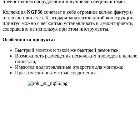
превосходном
оборудовании
и
лучшими
специалистами
.
Коллекция
NGF56
сочетает
в
себе
огромное
кол
-
во
фактур
и
оттенков
плинтуса
.
Благодаря
запатентованной
конструкции
плинтус
можно
с
лёгкостью
устанавливать
и
демонтировать
,
совершенно
не
используя
при
этом
инструменты
.
Особенности
продукта
:
Быстрый
монтаж
и
такой
же
быстрый
демонтаж
;
Возможность
размещения
нескольких
проводов
в
канале
плинтуса
;
Имеются
подготовленные
отверстия
для
монтажа
;
Практически
незаметные
соединения
.