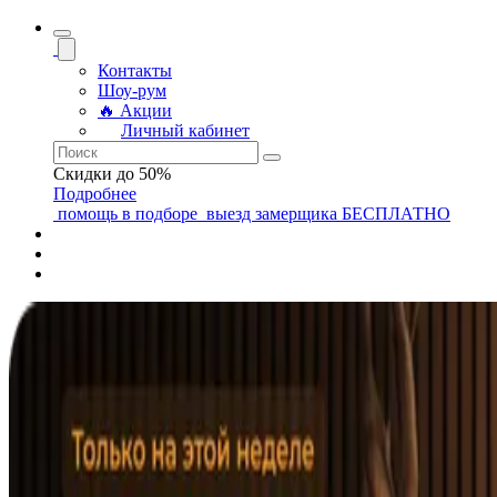
Контакты
Шоу-рум
🔥 Акции
Личный кабинет
Скидки до 50%
Подробнее
помощь
в подборе
выезд замерщика
БЕСПЛАТНО