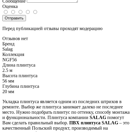
Сообщение
Оценка
Отправить
Перед публикацией отзывы проходят модерацию
Отзывов нет
Бренд
Salag
Коллекция
NGF56
Длина плинтуса
2.5 м
Высота плинтуса
56 мм
Глубина плинтуса
20 мм
Укладка
плинтуса
является
одним
из
последних
штрихов
в
ремонте
.
Выбор
же
плинтуса
занимает
далеко
не
последнее
место
.
Нужно
подобрать
плинтус
по
оттенку
,
способу
монтажа
и
функциональности
.
Плинтуса
компании
SALAG
помогут
Вам
сделать
правильный
выбор
.
ПВХ
плинтуса
SALAG
–
это
качественный
Польский
продукт
,
производимый
на