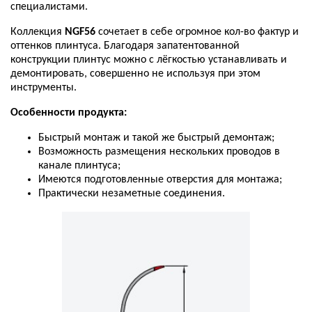
специалистами
.
Коллекция
NGF56
сочетает
в
себе
огромное
кол
-
во
фактур
и
оттенков
плинтуса
.
Благодаря
запатентованной
конструкции
плинтус
можно
с
лёгкостью
устанавливать
и
демонтировать
,
совершенно
не
используя
при
этом
инструменты
.
Особенности
продукта
:
Быстрый
монтаж
и
такой
же
быстрый
демонтаж
;
Возможность
размещения
нескольких
проводов
в
канале
плинтуса
;
Имеются
подготовленные
отверстия
для
монтажа
;
Практически
незаметные
соединения
.