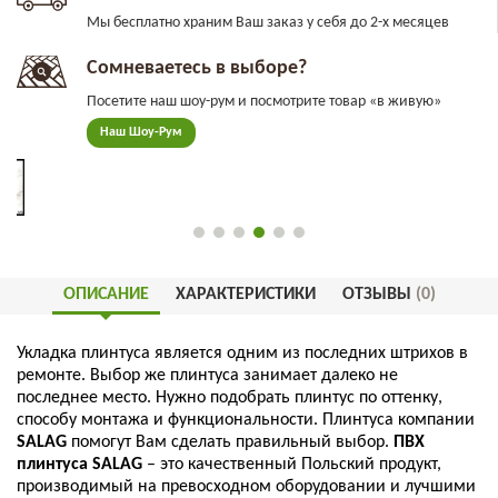
Мы бесплатно храним Ваш заказ у себя до 2-х месяцев
Сомневаетесь в выборе?
Посетите наш шоу-рум и посмотрите товар «в живую»
Наш Шоу-Рум
ОПИСАНИЕ
ХАРАКТЕРИСТИКИ
ОТЗЫВЫ
(0)
Укладка
плинтуса
является
одним
из
последних
штрихов
в
ремонте
.
Выбор
же
плинтуса
занимает
далеко
не
последнее
место
.
Нужно
подобрать
плинтус
по
оттенку
,
способу
монтажа
и
функциональности
.
Плинтуса
компании
SALAG
помогут
Вам
сделать
правильный
выбор
.
ПВХ
плинтуса
SALAG
–
это
качественный
Польский
продукт
,
производимый
на
превосходном
оборудовании
и
лучшими