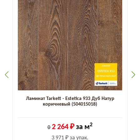
й
Ламинат Tarkett - Estetica 933 Дуб Натур
коричневый (504015018)
2
2 264 ₽
за м
0
3 971 ₽
за упак.