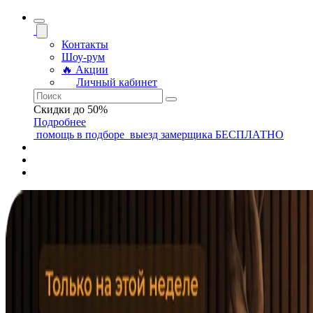
Контакты
Шоу-рум
🔥 Акции
Личный кабинет
Скидки до 50%
Подробнее
помощь
в подборе
выезд замерщика
БЕСПЛАТНО