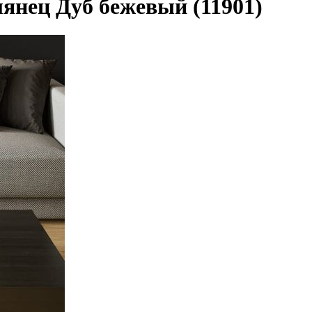
лянец Дуб бежевый (11901)