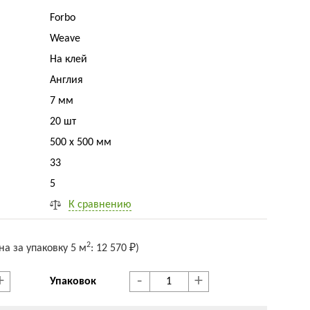
Forbo
Weave
На клей
Англия
7 мм
20 шт
500 x 500 мм
33
5
К сравнению
2
на за упак
овку
5 м
:
12 570 ₽
)
+
-
+
Упаковок