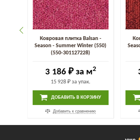
an -
Ковровая плитка Balsan -
Ко
 (455)
Season - Summer Winter (550)
Seas
(550-301127228)
2
2
3 186 ₽
за м
15 928 ₽
за упак.
ИНУ
ДОБАВИТЬ В КОРЗИНУ
ию
Добавить к сравнению