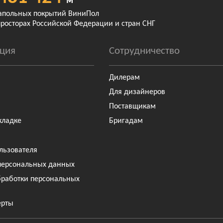
м²
апольных покрытий ВиниПол
просторах Российской Федерации и стран СНГ
ция
Сотрудничество
Дилерам
Для дизайнеров
Поставщикам
кладке
Бригадам
льзователя
персональных данных
бработки персональных
ерты