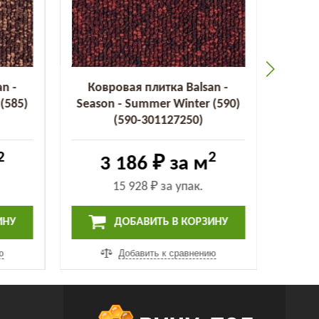
n -
Ковровая плитка Balsan -
Ков
(585)
Season - Summer Winter (590)
Seaso
(590-301127250)
2
2
3 186 ₽
за м
15 928 ₽
за упак.
ИНУ
ДОБАВИТЬ В КОРЗИНУ
ю
Добавить к сравнению