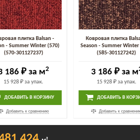
вровая плитка Balsan -
Ковровая плитка Balsa
on - Summer Winter (570)
Season - Summer Winter 
(570-301127237)
(585-301127242)
2
3 186 ₽
за м
3 186 ₽
за м
15 928 ₽
за упак.
15 928 ₽
за упак.
ДОБАВИТЬ В КОРЗИНУ
ДОБАВИТЬ В КОРЗ
Добавить к сравнению
Добавить к сравнени
481 424