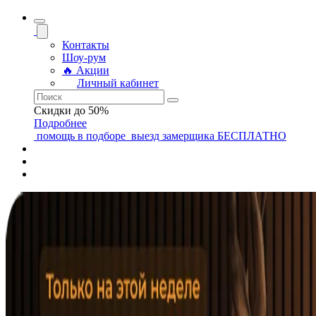
Контакты
Шоу-рум
🔥 Акции
Личный кабинет
Скидки до 50%
Подробнее
помощь
в подборе
выезд замерщика
БЕСПЛАТНО