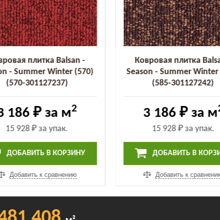
вровая плитка Balsan -
Ковровая плитка Balsa
on - Summer Winter (570)
Season - Summer Winter 
(570-301127237)
(585-301127242)
2
3 186 ₽
за м
3 186 ₽
за м
15 928 ₽
за упак.
15 928 ₽
за упак.
ДОБАВИТЬ В КОРЗИНУ
ДОБАВИТЬ В КОРЗ
Добавить к сравнению
Добавить к сравнени
481 408