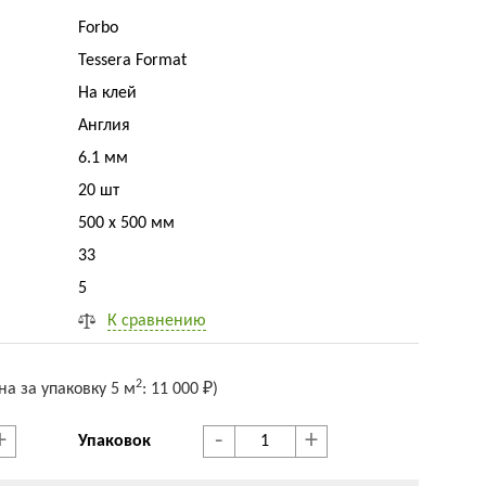
Forbo
Tessera Format
На клей
Англия
6.1 мм
20 шт
500 x 500 мм
33
5
К сравнению
2
на за упак
овку
5 м
:
11 000 ₽
)
+
-
+
Упаковок