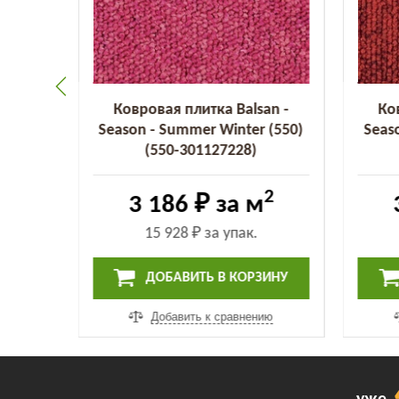
an -
Ковровая плитка Balsan -
Ко
 (455)
Season - Summer Winter (550)
Seas
(550-301127228)
2
2
3 186 ₽
за м
15 928 ₽
за упак.
ИНУ
ДОБАВИТЬ В КОРЗИНУ
ию
Добавить к сравнению