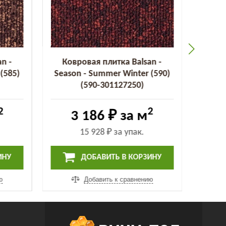
n -
Ковровая плитка Balsan -
Ков
(585)
Season - Summer Winter (590)
Seaso
(590-301127250)
2
2
3 186 ₽
за м
15 928 ₽
за упак.
ИНУ
ДОБАВИТЬ В КОРЗИНУ
ю
Добавить к сравнению