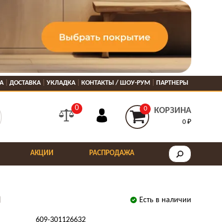
А
ДОСТАВКА
УКЛАДКА
КОНТАКТЫ / ШОУ-РУМ
ПАРТНЕРЫ
0
0
КОРЗИНА
0 ₽
АКЦИИ
РАСПРОДАЖА
m
Есть в наличии
609-301126632