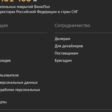
м²
апольных покрытий ВиниПол
просторах Российской Федерации и стран СНГ
ция
Сотрудничество
Дилерам
Для дизайнеров
Поставщикам
кладке
Бригадам
льзователя
персональных данных
бработки персональных
ерты