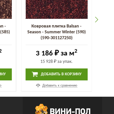
n -
Ковровая плитка Balsan -
Ков
(585)
Season - Summer Winter (590)
Seaso
(590-301127250)
2
2
3 186 ₽
за м
15 928 ₽
за упак.
ИНУ
ДОБАВИТЬ В КОРЗИНУ
ю
Добавить к сравнению