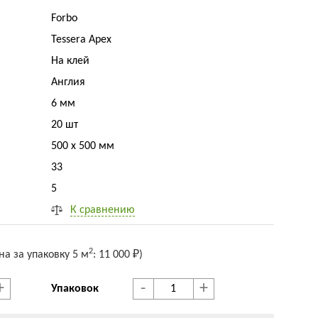
Forbo
Tessera Apex
На клей
Англия
6 мм
20 шт
500 x 500 мм
33
5
К сравнению
2
на за упак
овку
5 м
:
11 000 ₽
)
+
-
+
Упаковок