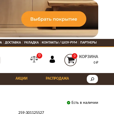
А
ДОСТАВКА
УКЛАДКА
КОНТАКТЫ / ШОУ-РУМ
ПАРТНЕРЫ
0
0
КОРЗИНА
0 ₽
АКЦИИ
РАСПРОДАЖА
Есть в наличии
259-301125527