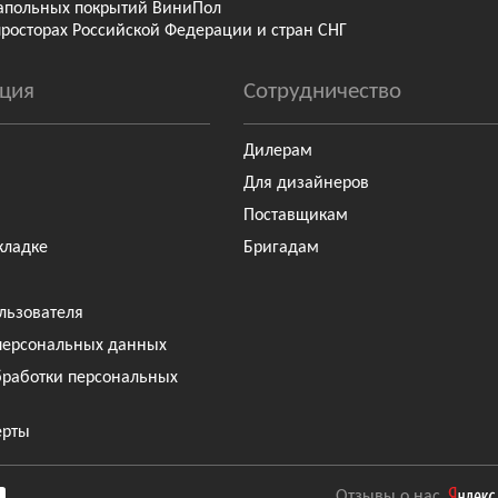
апольных покрытий ВиниПол
просторах Российской Федерации и стран СНГ
ция
Сотрудничество
Дилерам
Для дизайнеров
Поставщикам
кладке
Бригадам
льзователя
персональных данных
бработки персональных
ерты
Отзывы о нас