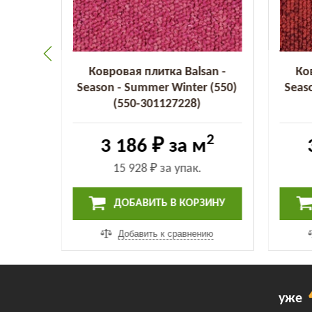
an -
Ковровая плитка Balsan -
Ко
 (455)
Season - Summer Winter (550)
Seas
(550-301127228)
2
2
3 186 ₽
за м
15 928 ₽
за упак.
ИНУ
ДОБАВИТЬ В КОРЗИНУ
ию
Добавить к сравнению
уже