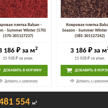
вровая плитка Balsan -
Ковровая плитка Balsa
on - Summer Winter (570)
Season - Summer Winter 
(570-301127237)
(585-301127242)
2
3 186 ₽
за м
3 186 ₽
за м
15 928 ₽
за упак.
15 928 ₽
за упак.
ДОБАВИТЬ В КОРЗИНУ
ДОБАВИТЬ В КОРЗ
Добавить к сравнению
Добавить к сравнени
481 554
м²