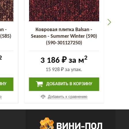
n -
Ковровая плитка Balsan -
Ков
(585)
Season - Summer Winter (590)
Seaso
(590-301127250)
2
2
3 186 ₽
за м
15 928 ₽
за упак.
ИНУ
ДОБАВИТЬ В КОРЗИНУ
ю
Добавить к сравнению