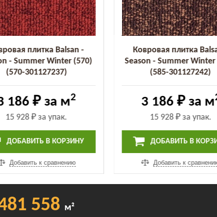
вровая плитка Balsan -
Ковровая плитка Balsa
on - Summer Winter (570)
Season - Summer Winter 
(570-301127237)
(585-301127242)
2
3 186 ₽
за м
3 186 ₽
за м
15 928 ₽
за упак.
15 928 ₽
за упак.
ДОБАВИТЬ В КОРЗИНУ
ДОБАВИТЬ В КОРЗ
Добавить к сравнению
Добавить к сравнени
481 558
м²