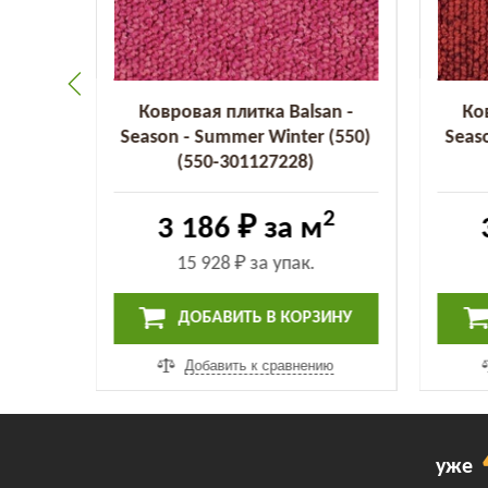
an -
Ковровая плитка Balsan -
Ко
 (455)
Season - Summer Winter (550)
Seas
(550-301127228)
2
2
3 186 ₽
за м
15 928 ₽
за упак.
ИНУ
ДОБАВИТЬ В КОРЗИНУ
ию
Добавить к сравнению
уже