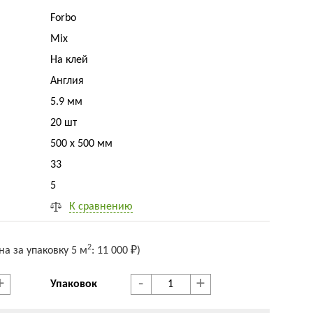
Forbo
Mix
На клей
Англия
5.9 мм
20 шт
500 x 500 мм
33
5
К сравнению
2
на за упак
овку
5 м
:
11 000 ₽
)
+
-
+
Упаковок