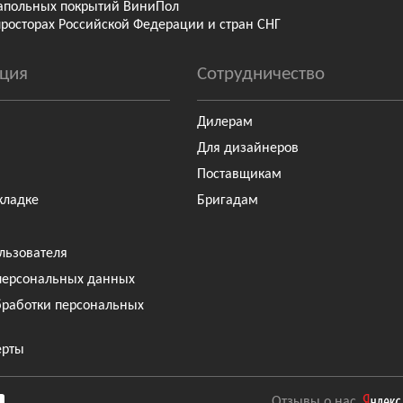
апольных покрытий ВиниПол
просторах Российской Федерации и стран СНГ
ция
Сотрудничество
Дилерам
Для дизайнеров
Поставщикам
кладке
Бригадам
льзователя
персональных данных
бработки персональных
ерты
Отзывы о нас