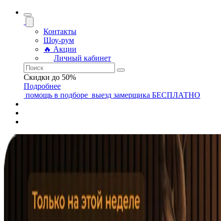
Контакты
Шоу-рум
🔥 Акции
Личный кабинет
Скидки до 50%
Подробнее
помощь
в подборе
выезд замерщика
БЕСПЛАТНО