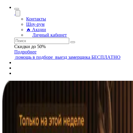
Контакты
Шоу-рум
🔥 Акции
Личный кабинет
Скидки до 50%
Подробнее
помощь
в подборе
выезд замерщика
БЕСПЛАТНО