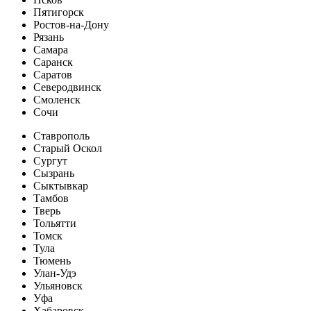
Пятигорск
Ростов-на-Дону
Рязань
Самара
Саранск
Саратов
Северодвинск
Смоленск
Сочи
Ставрополь
Старый Оскол
Сургут
Сызрань
Сыктывкар
Тамбов
Тверь
Тольятти
Томск
Тула
Тюмень
Улан-Удэ
Ульяновск
Уфа
Хабаровск