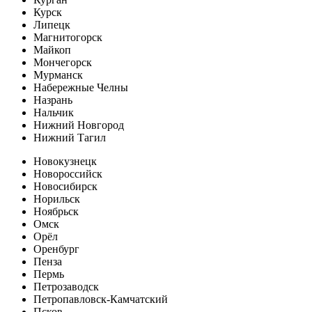
Курск
Липецк
Магнитогорск
Майкоп
Мончегорск
Мурманск
Набережные Челны
Назрань
Нальчик
Нижний Новгород
Нижний Тагил
Новокузнецк
Новороссийск
Новосибирск
Норильск
Ноябрьск
Омск
Орёл
Оренбург
Пенза
Пермь
Петрозаводск
Петропавловск-Камчатский
Псков