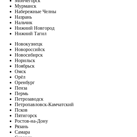
Мончегорск
Мурманск
Набережные Челны
Назрань
Нальчик
Нижний Новгород
Нижний Тагил
Новокузнецк
Новороссийск
Новосибирск
Норильск
Ноябрьск
Омск
Орёл
Оренбург
Пенза
Пермь
Петрозаводск
Петропавловск-Камчатский
Псков
Пятигорск
Ростов-на-Дону
Рязань
Самара