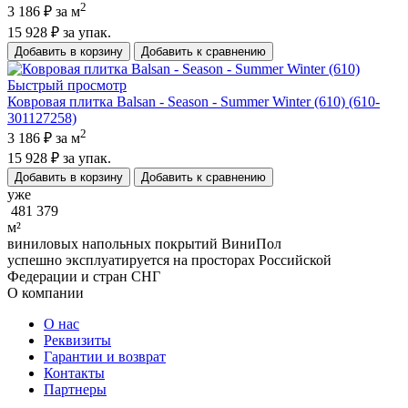
2
3 186 ₽
за м
15 928 ₽
за упак.
Добавить в корзину
Добавить к сравнению
Быстрый просмотр
Ковровая плитка Balsan - Season - Summer Winter (610) (610-
301127258)
2
3 186 ₽
за м
15 928 ₽
за упак.
Добавить в корзину
Добавить к сравнению
уже
481 379
м²
виниловых напольных покрытий ВиниПол
успешно эксплуатируется на просторах Российской
Федерации и стран СНГ
О компании
О нас
Реквизиты
Гарантии и возврат
Контакты
Партнеры