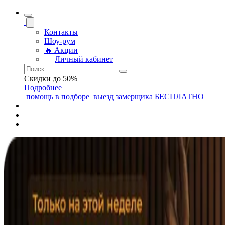
Контакты
Шоу-рум
🔥 Акции
Личный кабинет
Скидки до 50%
Подробнее
помощь
в подборе
выезд замерщика
БЕСПЛАТНО