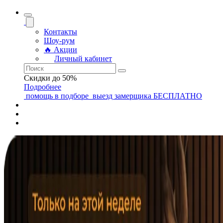
Контакты
Шоу-рум
🔥 Акции
Личный кабинет
Скидки до 50%
Подробнее
помощь
в подборе
выезд замерщика
БЕСПЛАТНО