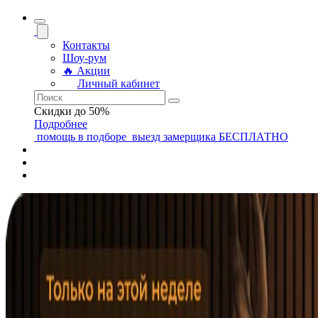
Контакты
Шоу-рум
🔥 Акции
Личный кабинет
Скидки до 50%
Подробнее
помощь
в подборе
выезд замерщика
БЕСПЛАТНО