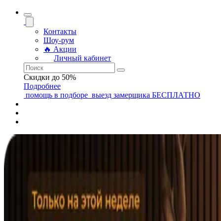
Контакты
Шоу-рум
🔥 Акции
Личный кабинет
Скидки до 50%
Подробнее
помощь
в подборе
выезд замерщика
БЕСПЛАТНО