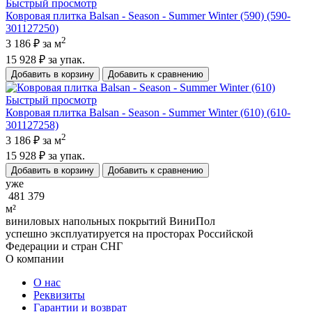
Быстрый просмотр
Ковровая плитка Balsan - Season - Summer Winter (590) (590-
301127250)
2
3 186 ₽
за м
15 928 ₽
за упак.
Добавить в корзину
Добавить к сравнению
Быстрый просмотр
Ковровая плитка Balsan - Season - Summer Winter (610) (610-
301127258)
2
3 186 ₽
за м
15 928 ₽
за упак.
Добавить в корзину
Добавить к сравнению
уже
481 379
м²
виниловых напольных покрытий ВиниПол
успешно эксплуатируется на просторах Российской
Федерации и стран СНГ
О компании
О нас
Реквизиты
Гарантии и возврат