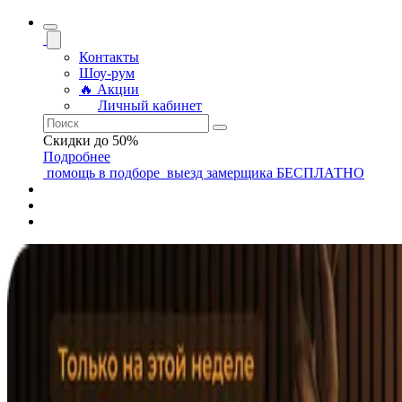
Контакты
Шоу-рум
🔥 Акции
Личный кабинет
Скидки до 50%
Подробнее
помощь
в подборе
выезд замерщика
БЕСПЛАТНО