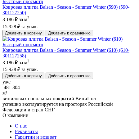
Быстрый просмотр
Ковровая плитка Balsan - Season - Summer Winter (590) (590-
301127250)
2
3 186 ₽
за м
15 928 ₽
за упак.
Добавить в корзину
Добавить к сравнению
Быстрый просмотр
Ковровая плитка Balsan - Season - Summer Winter (610) (610-
301127258)
2
3 186 ₽
за м
15 928 ₽
за упак.
Добавить в корзину
Добавить к сравнению
уже
481 304
м²
виниловых напольных покрытий ВиниПол
успешно эксплуатируется на просторах Российской
Федерации и стран СНГ
О компании
О нас
Реквизиты
Гарантии и возврат