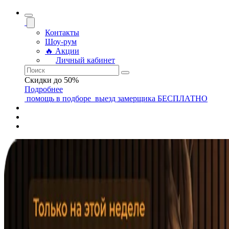
Контакты
Шоу-рум
🔥 Акции
Личный кабинет
Скидки до 50%
Подробнее
помощь
в подборе
выезд замерщика
БЕСПЛАТНО