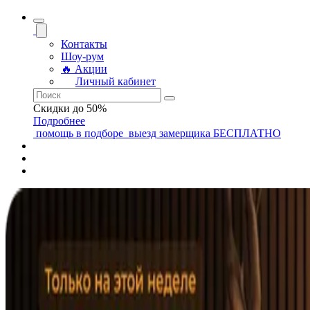
Контакты
Шоу-рум
🔥 Акции
Личный кабинет
Скидки до 50%
Подробнее
помощь
в подборе
выезд замерщика
БЕСПЛАТНО