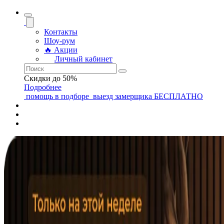
Контакты
Шоу-рум
🔥 Акции
Личный кабинет
Скидки до 50%
Подробнее
помощь
в подборе
выезд замерщика
БЕСПЛАТНО