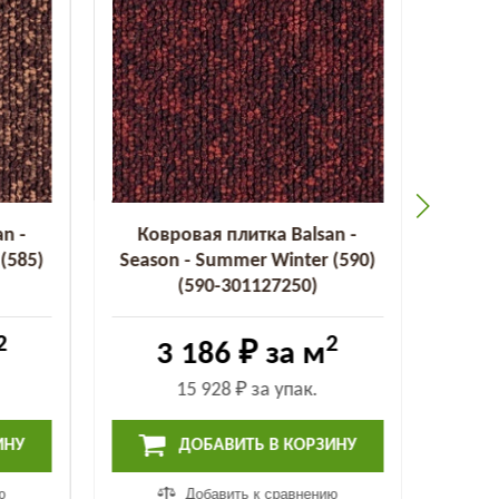
n -
Ковровая плитка Balsan -
Ков
(585)
Season - Summer Winter (590)
Seaso
(590-301127250)
2
2
3 186 ₽
за м
15 928 ₽
за упак.
ИНУ
ДОБАВИТЬ В КОРЗИНУ
ю
Добавить к сравнению