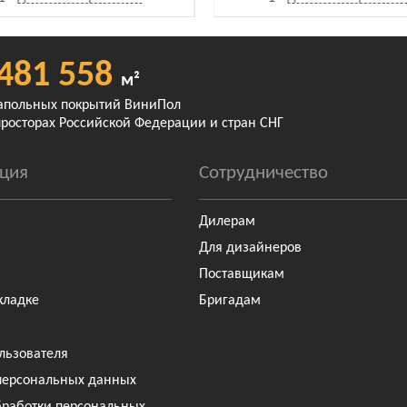
481 558
м²
апольных покрытий ВиниПол
просторах Российской Федерации и стран СНГ
ция
Сотрудничество
Дилерам
Для дизайнеров
Поставщикам
кладке
Бригадам
льзователя
персональных данных
бработки персональных