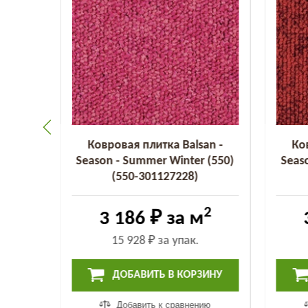
an -
Ковровая плитка Balsan -
Ко
 (455)
Season - Summer Winter (550)
Seas
(550-301127228)
2
2
3 186 ₽
за м
15 928 ₽
за упак.
ИНУ
ДОБАВИТЬ В КОРЗИНУ
ию
Добавить к сравнению