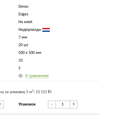
Desso
Edges
На клей
Нидерланды
7 мм
20 шт
500 x 500 мм
33
5
К сравнению
2
на за упак
овку
5 м
:
13 515 ₽
)
+
-
+
Упаковок