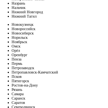
Назрань
Нальчик
Нижний Новгород
Нижний Тагил
Новокузнецк
Новороссийск
Новосибирск
Норильск
Ноябрьск
Омск
Орёл
Оренбург
Пенза
Пермь
Петрозаводск
Петропавловск-Камчатский
Псков
Пятигорск
Ростов-на-Дону
Рязань
Самара
Саранск
Саратов
Северодвинск