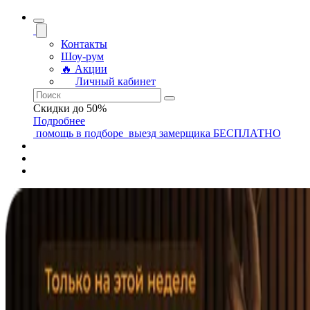
Контакты
Шоу-рум
🔥 Акции
Личный кабинет
Скидки до 50%
Подробнее
помощь
в подборе
выезд замерщика
БЕСПЛАТНО