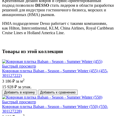
Креативный дизайн ковров и сервис-ориентированный
подход позволило
DESSO
стать лидером в области разработки
решений для индустрии гостиничного бизнеса, морских и
авиационных (НМА) рынков.
HMA подразделение Desso работает с такими компаниями,
как Hilton, Intercontinental, KLM, China Airlines, Royal Caribbean
Cruise Lines и Holland America Line.
Товары из этой коллекции
Быстрый просмотр
Ковровая плитка Balsan - Season - Summer Winter (455) (455-
301127222)
2
3 186 ₽
за м
15 928 ₽
за упак.
Добавить в корзину
Добавить к сравнению
Быстрый просмотр
Ковровая плитка Balsan - Season - Summer Winter (550) (550-
301127228)
2