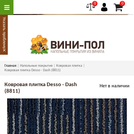
0
0
Указать проблему
×
Главная
Напольные покрытия
Ковровая плитка
Ковровая плитка Desso - Dash (8811)
Ковровая плитка Desso - Dash
Нет в наличии
(8811)