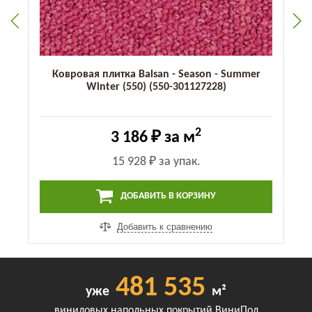
Ковровая плитка Balsan - Season - Summer
Winter (550) (550-301127228)
2
3 186 ₽
за м
15 928 ₽
за упак.
ДОБАВИТЬ В КОРЗИНУ
Добавить к сравнению
481 535
уже
м²
виниловых напольных покрытий ВиниПол