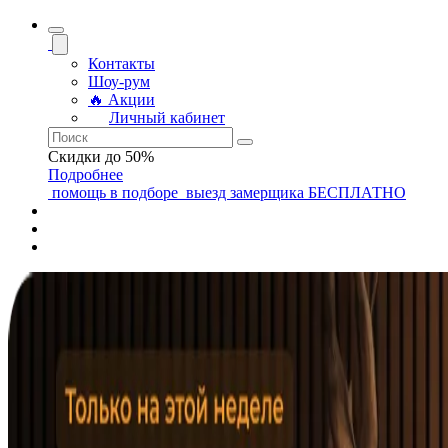
Контакты
Шоу-рум
🔥 Акции
Личный кабинет
Скидки до 50%
Подробнее
помощь
в подборе
выезд замерщика
БЕСПЛАТНО