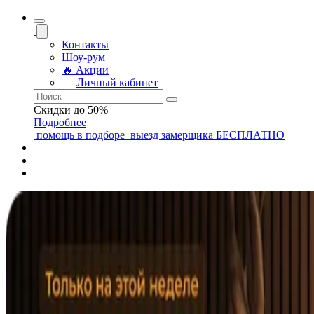
Контакты
Шоу-рум
🔥 Акции
Личный кабинет
Скидки до 50%
Подробнее
помощь
в подборе
выезд замерщика
БЕСПЛАТНО