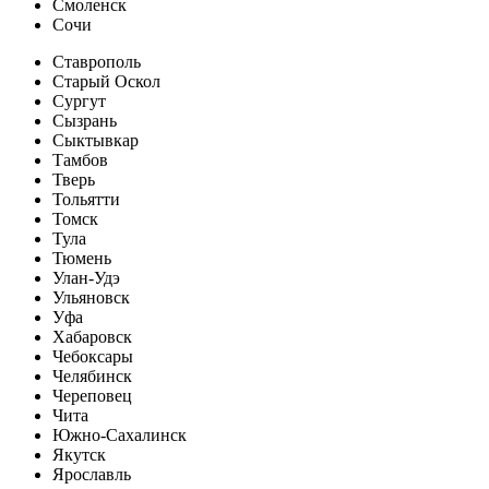
Смоленск
Сочи
Ставрополь
Старый Оскол
Сургут
Сызрань
Сыктывкар
Тамбов
Тверь
Тольятти
Томск
Тула
Тюмень
Улан-Удэ
Ульяновск
Уфа
Хабаровск
Чебоксары
Челябинск
Череповец
Чита
Южно-Сахалинск
Якутск
Ярославль