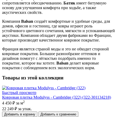
сопротивляется обесцвечиванию.
Батик
имеет битумную
основу для улучшения комфорта при ходьбе, а также
акустических свойств.
Компания
Balsan
создаёт комфортные и удобные среды, для
домов, офисов и гостиниц, где ковры играют роль
устойчивого цветового сочетания, мягкости и успокаивающей
акустики. Компания обладает двумя фабриками во Франции,
которые производят качественное ковровое покрытие.
Франция является страной моды и это не обходит стороной
ковровые покрытия. Большое разнообразие оттенков и
дизайнов помогут с лёгкостью подобрать именно то
покрытие, которое вы хотите.
Balsan
делает ковровые
покрытия с соблюдением всех экологических норм.
Товары из этой коллекции
Быстрый просмотр
Ковровая плитка Modulyss - Cambridge (322) (322-301134218)
2
4 450 ₽
за м
22 249 ₽
за упак.
Добавить в корзину
Добавить к сравнению