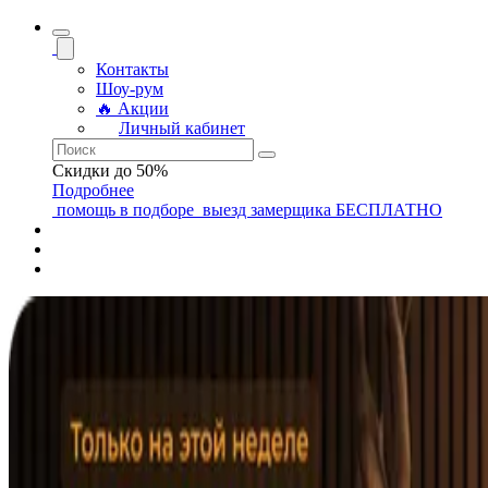
Контакты
Шоу-рум
🔥 Акции
Личный кабинет
Скидки до 50%
Подробнее
помощь
в подборе
выезд замерщика
БЕСПЛАТНО