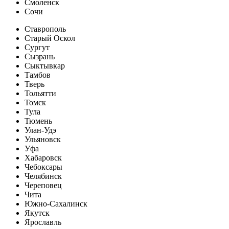
Смоленск
Сочи
Ставрополь
Старый Оскол
Сургут
Сызрань
Сыктывкар
Тамбов
Тверь
Тольятти
Томск
Тула
Тюмень
Улан-Удэ
Ульяновск
Уфа
Хабаровск
Чебоксары
Челябинск
Череповец
Чита
Южно-Сахалинск
Якутск
Ярославль