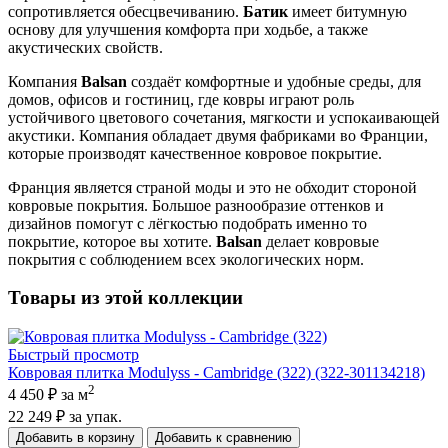
сопротивляется обесцвечиванию.
Батик
имеет битумную
основу для улучшения комфорта при ходьбе, а также
акустических свойств.
Компания
Balsan
создаёт комфортные и удобные среды, для
домов, офисов и гостиниц, где ковры играют роль
устойчивого цветового сочетания, мягкости и успокаивающей
акустики. Компания обладает двумя фабриками во Франции,
которые производят качественное ковровое покрытие.
Франция является страной моды и это не обходит стороной
ковровые покрытия. Большое разнообразие оттенков и
дизайнов помогут с лёгкостью подобрать именно то
покрытие, которое вы хотите.
Balsan
делает ковровые
покрытия с соблюдением всех экологических норм.
Товары из этой коллекции
Быстрый просмотр
Ковровая плитка Modulyss - Cambridge (322) (322-301134218)
2
4 450 ₽
за м
22 249 ₽
за упак.
Добавить в корзину
Добавить к сравнению