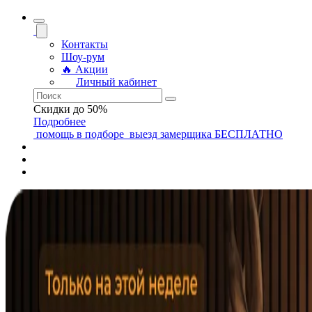
Контакты
Шоу-рум
🔥 Акции
Личный кабинет
Скидки до 50%
Подробнее
помощь
в подборе
выезд замерщика
БЕСПЛАТНО