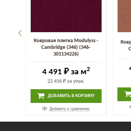
yss -
Ковровая плитка Modulyss -
Ковр
2-
Cambridge (346) (346-
C
301134226)
2
2
4 491 ₽
за м
22 456 ₽
за упак.
ИНУ
ДОБАВИТЬ В КОРЗИНУ
ию
Добавить к сравнению