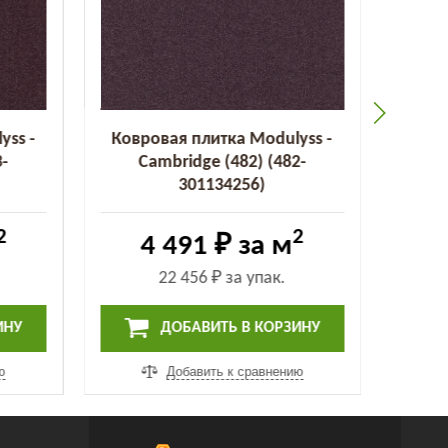
yss -
Ковровая плитка Modulyss -
Ковр
3-
Cambridge (482) (482-
C
301134256)
2
2
4 491 ₽
за м
22 456 ₽
за упак.
ИНУ
ДОБАВИТЬ В КОРЗИНУ
ю
Добавить к сравнению