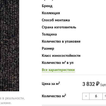
Бренд
Коллекция
Способ монтажа
Страна изготовитель
Толщина
Количество в упаковке
Размер
Класс износостойкости
Количество м² в уп
Все характеристики
2
3 832 ₽
Цена за м
(це
-
2
Количество м
а в реальности,
салоне.