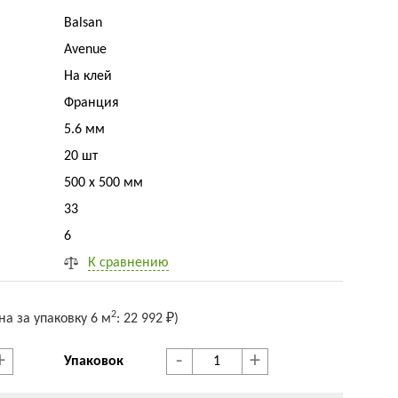
Balsan
Avenue
На клей
Франция
5.6 мм
20 шт
500 x 500 мм
33
6
К сравнению
2
на за упак
овку
6 м
:
22 992 ₽
)
+
-
+
Упаковок