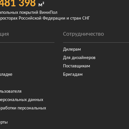
481 398
м²
апольных покрытий ВиниПол
просторах Российской Федерации и стран СНГ
ция
Сотрудничество
Дилерам
Для дизайнеров
Поставщикам
кладке
Бригадам
льзователя
персональных данных
бработки персональных
ерты