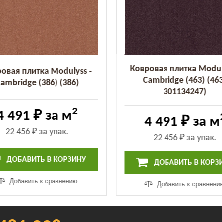
Ковровая плитка Modul
овая плитка Modulyss -
Cambridge (463) (46
ambridge (386) (386)
301134247)
2
4 491 ₽
за м
4 491 ₽
за м
22 456 ₽
за упак.
22 456 ₽
за упак.
ДОБАВИТЬ В КОРЗИНУ
ДОБАВИТЬ В КОРЗ
Добавить к сравнению
Добавить к сравнени