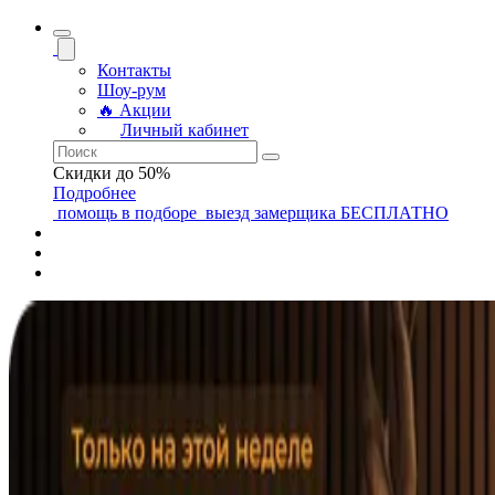
Контакты
Шоу-рум
🔥 Акции
Личный кабинет
Скидки до 50%
Подробнее
помощь
в подборе
выезд замерщика
БЕСПЛАТНО