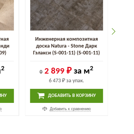
тная
Инженерная композитная
Инж
анди
доска Natura - Stone Дарк
дос
09)
Гэлакси (S-001-11) (S-001-11)
Стор
2
2
м
2 899 ₽
за м
0
0
6 473 ₽
за упак.
ИНУ
ДОБАВИТЬ В КОРЗИНУ
ю
Добавить к сравнению