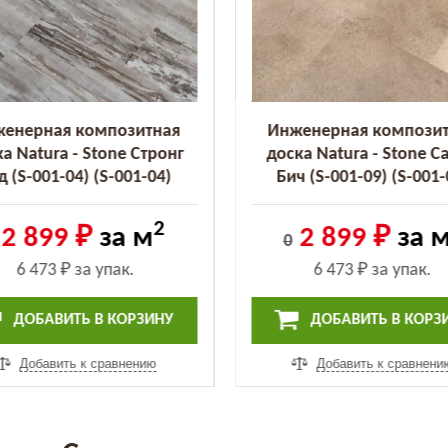
енерная композитная
Инженерная компози
а Natura - Stone Стронг
доска Natura - Stone С
д (S-001-04) (S-001-04)
Бич (S-001-09) (S-001-
2
2 899 ₽
за м
2 899 ₽
за 
0
6 473 ₽
за упак.
6 473 ₽
за упак.
ДОБАВИТЬ В КОРЗИНУ
ДОБАВИТЬ В КОРЗ
Добавить к сравнению
Добавить к сравнени