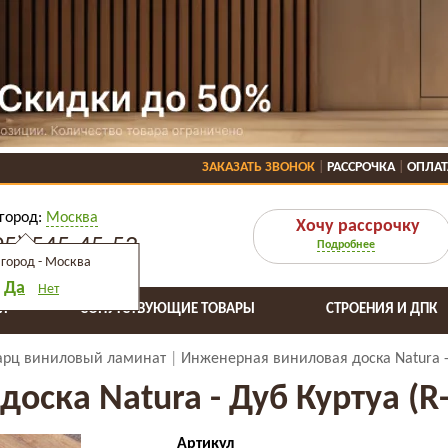
ЗАКАЗАТЬ ЗВОНОК
РАССРОЧКА
ОПЛАТ
город:
Москва
Хочу рассрочку
95) 545-45-53
Подробнее
город -
Москва
Да
Нет
Я
СОПУТСТВУЮЩИЕ ТОВАРЫ
СТРОЕНИЯ И ДПК
арц виниловый ламинат
Инженерная виниловая доска Natura - 
ска Natura - Дуб Куртуа (R-
Артикул