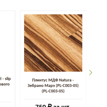
- slip
Плинтус МДФ Natura -
Пли
ового
Зебрано Марэ (PL-C003-05)
Парад
(PL-C003-05)