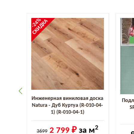
-24%
СКИДКА
Инженерная виниловая доска
 Дуб
Подл
Natura - Дуб Куртуа (R-010-04-
-R010-
S
1) (R-010-04-1)
2
2 799 ₽
за м
3699