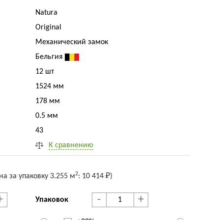
Natura
Original
Механический замок
Бельгия
12 шт
1524 мм
178 мм
0.5 мм
43
К сравнению
2
на за упак
овку
3.255 м
:
10 414 ₽
)
+
-
+
Упаковок