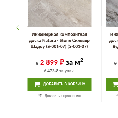
тная
Инженерная композитная
Инж
йт Пёрл
доска Natura - Stone Сильвер
доск
0)
Шадоу (S-001-07) (S-001-07)
Ву
2
2
м
2 899 ₽
за м
0
0
6 473 ₽
за упак.
ИНУ
ДОБАВИТЬ В КОРЗИНУ
ию
Добавить к сравнению