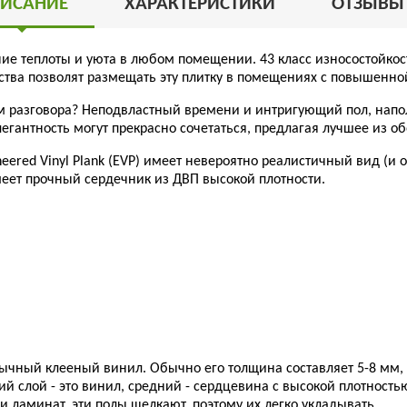
ИСАНИЕ
ХАРАКТЕРИСТИКИ
ОТЗЫВ
ние теплоты и уюта в любом помещении. 43 класс износостойко
йства позволят размещать эту плитку в помещениях с повышенн
ом разговора? Неподвластный времени и интригующий пол, напо
егантность могут прекрасно сочетаться, предлагая лучшее из о
neered Vinyl Plank (EVP) имеет невероятно реалистичный вид (и
еет прочный сердечник из ДВП высокой плотности.
чный клееный винил. Обычно его толщина составляет 5-8 мм, п
рхний слой - это винил, средний - сердцевина с высокой плотно
и ламинат, эти полы щелкают, поэтому их легко укладывать.