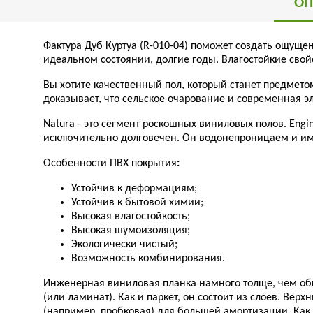
ОП
Фактура Дуб Куртуа (R-010-04) поможет создать ощуще
идеальном состоянии, долгие годы. Влагостойкие сво
Вы хотите качественный пол, который станет предмет
доказывает, что сельское очарование и современная эл
Natura - это сегмент роскошных виниловых полов. Engi
исключительно долговечен. Он водонепроницаем и им
Особенности ПВХ покрытия
:
Устойчив к деформациям;
Устойчив к бытовой химии;
Высокая влагостойкость;
Высокая шумоизоляция;
Экологически чистый;
Возможность комбинирования.
Инженерная виниловая планка намного толще, чем обы
(или ламинат). Как и паркет, он состоит из слоев. Ве
(например, пробковая) для большей амортизации. Как 