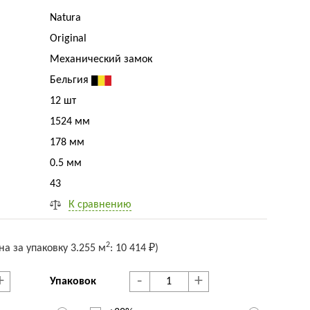
Natura
Original
Механический замок
Бельгия
12 шт
1524 мм
178 мм
0.5 мм
43
К сравнению
2
на за упак
овку
3.255 м
:
10 414 ₽
)
+
-
+
Упаковок