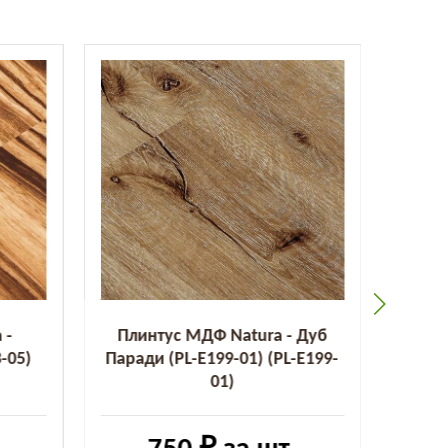
 -
Плинтус МДФ Natura - Дуб
Пли
-05)
Паради (PL-E199-01) (PL-E199-
Бализ
01)