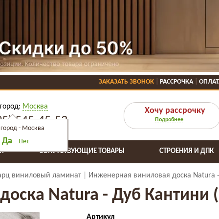
ЗАКАЗАТЬ ЗВОНОК
РАССРОЧКА
ОПЛАТ
город:
Москва
Хочу рассрочку
95) 545-45-53
Подробнее
город -
Москва
Да
Нет
Я
СОПУТСТВУЮЩИЕ ТОВАРЫ
СТРОЕНИЯ И ДПК
арц виниловый ламинат
Инженерная виниловая доска Natura -
ска Natura - Дуб Кантини (
Артикул