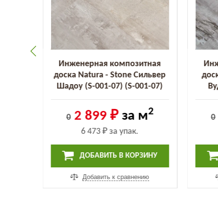
тная
Инженерная композитная
Инж
йт Пёрл
доска Natura - Stone Сильвер
доск
0)
Шадоу (S-001-07) (S-001-07)
Ву
2
2
м
2 899 ₽
за м
0
0
6 473 ₽
за упак.
ИНУ
ДОБАВИТЬ В КОРЗИНУ
ию
Добавить к сравнению