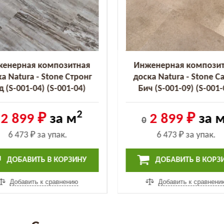
енерная композитная
Инженерная компози
а Natura - Stone Стронг
доска Natura - Stone С
д (S-001-04) (S-001-04)
Бич (S-001-09) (S-001-
2
2 899 ₽
за м
2 899 ₽
за 
0
6 473 ₽
за упак.
6 473 ₽
за упак.
ДОБАВИТЬ В КОРЗИНУ
ДОБАВИТЬ В КОРЗ
Добавить к сравнению
Добавить к сравнени