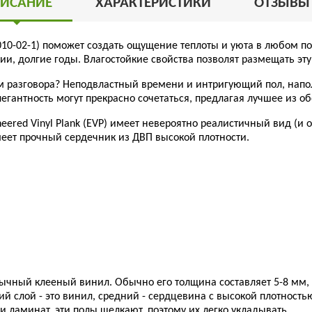
ИСАНИЕ
ХАРАКТЕРИСТИКИ
ОТЗЫВ
010-02-1) поможет создать ощущение теплоты и уюта в любом п
ии, долгие годы. Влагостойкие свойства позволят размещать э
ом разговора? Неподвластный времени и интригующий пол, напо
егантность могут прекрасно сочетаться, предлагая лучшее из о
neered Vinyl Plank (EVP) имеет невероятно реалистичный вид (и
еет прочный сердечник из ДВП высокой плотности.
чный клееный винил. Обычно его толщина составляет 5-8 мм, п
рхний слой - это винил, средний - сердцевина с высокой плотно
и ламинат, эти полы щелкают, поэтому их легко укладывать.