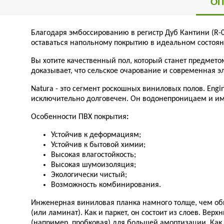
ОП
Благодаря эмбоссированию в регистр Дуб Кантини (R-
оставаться напольному покрытию в идеальном состоян
Вы хотите качественный пол, который станет предмет
доказывает, что сельское очарование и современная эл
Natura - это сегмент роскошных виниловых полов. Engi
исключительно долговечен. Он водонепроницаем и им
Особенности ПВХ покрытия
:
Устойчив к деформациям;
Устойчив к бытовой химии;
Высокая влагостойкость;
Высокая шумоизоляция;
Экологически чистый;
Возможность комбинирования.
Инженерная виниловая планка намного толще, чем обы
(или ламинат). Как и паркет, он состоит из слоев. Ве
(например, пробковая) для большей амортизации. Как 