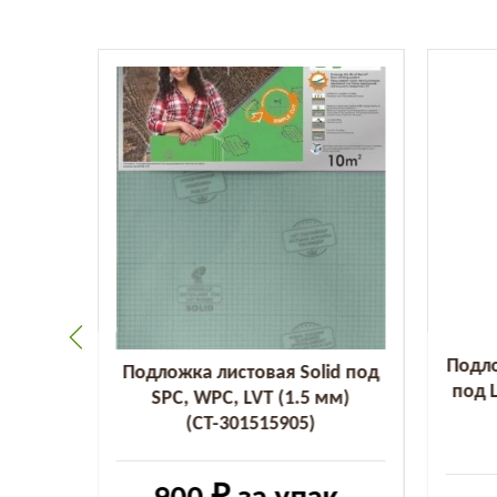
 доска
Подло
Подложка листовая Solid под
R-010-
под 
SPC, WPC, LVT (1.5 мм)
(СТ-301515905)
2
м