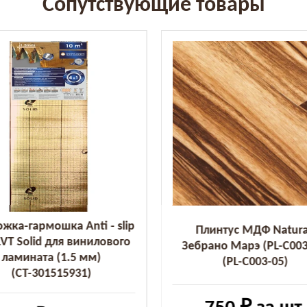
Сопутствующие товары
жка-гармошка Anti - slip
Плинтус МДФ Natura
LVT Solid для винилового
Зебрано Марэ (PL-C003
ламината (1.5 мм)
(PL-C003-05)
(СТ-301515931)