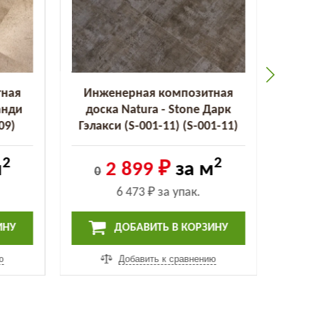
тная
Инженерная композитная
Инж
анди
доска Natura - Stone Дарк
дос
09)
Гэлакси (S-001-11) (S-001-11)
Стор
2
2
м
2 899 ₽
за м
0
0
6 473 ₽
за упак.
ИНУ
ДОБАВИТЬ В КОРЗИНУ
ю
Добавить к сравнению