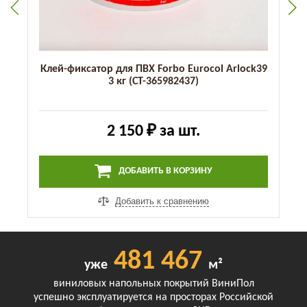
Клей-фиксатор для ПВХ Forbo Eurocol Arlock39
3 кг (СТ-365982437)
2 150 ₽
за шт.
ДОБАВИТЬ В КОРЗИНУ
Добавить к сравнению
481 467
уже
м²
виниловых напольных покрытий ВиниПол
успешно эксплуатируется на просторах Российской