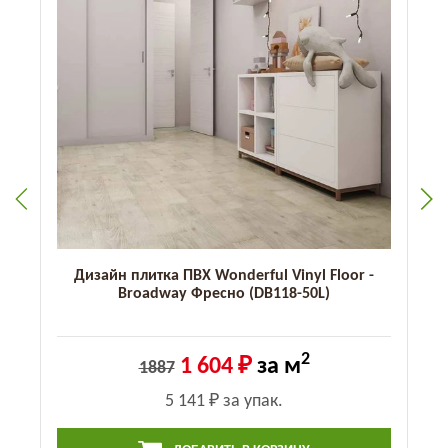
Дизайн плитка ПВХ Wonderful Vinyl Floor -
Broadway Фресно (DB118-50L)
2
1 604 ₽
за м
1887
5 141 ₽
за упак.