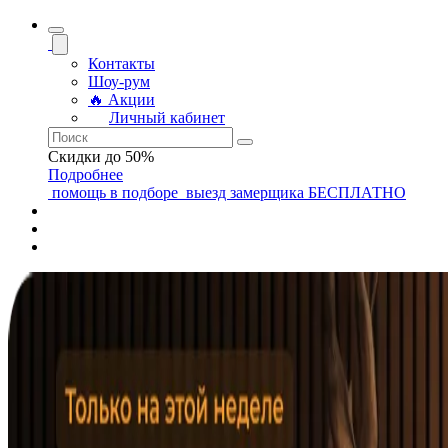
Контакты
Шоу-рум
🔥 Акции
Личный кабинет
Скидки до 50%
Подробнее
помощь
в подборе
выезд замерщика
БЕСПЛАТНО