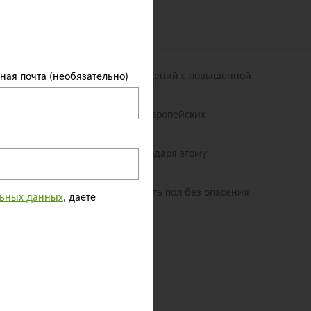
Ы
(0)
одойдёт для коммерческих помещений с повышенной
ная почта (необязательно)
я в России под наблюдением европейских
оммерческих помещениях. Благодаря этому
тойкость даёт возможность мыть пол без опасения
льных данных
, даете