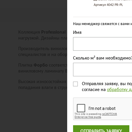
Артикул
4042 PR-PL
ОП
Наш менеджер свяжется с вами и
Коллекция
Professional
отличается от
Standart
наличием
Имя
нагрузкой. Дизайны планок имитируют самые восстре
Производитель винилового ламината
Forbo
, является
специалистов и на оборудовании производства Герман
Сколько м² вам необходимо
Плитка
Форбо
соответствует всем требованиям пожар
виниловому ламинату Вы сможете решить проблему вы
Высокая износостойкая защита позволяет разместить
F
Отправляя заявку, вы п
попадания влаги в структуру плитки.
согласие на
обработку 
ОТПРАВИТЬ ЗАЯВКУ