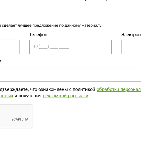
ИСАНИЕ
ХАРАКТЕРИСТИКИ
ОТЗЫВ
 сделает лучшее предложение по данному материалу.
 большего износостойкого слоя и благодаря этому отлично п
Телефон
Электрон
бованные породы дерева и камня.
 мировым производителем виниловой плитки.
Forbo
производитс
ия.
?
обезопасности и является отличным решением для монтажа в к
бора напольного покрытия в доме или офисе.
orbo
в помещениях с повышенной проходимостью, а 100% влагос
одтверждаете, что ознакомлены с политикой
обработки персона
данных
и получения
рекламной рассылки
.
Товары из этой коллекции