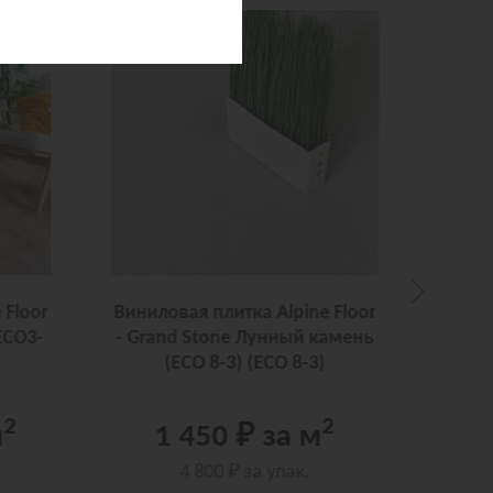
 Floor
Виниловая плитка Alpine Floor
Винил
ЕСО3-
- Grand Stone Лунный камень
Stone
(ECO 8-3) (ECO 8-3)
2
2
м
1 450 ₽
за м
0
4 800 ₽
за упак.