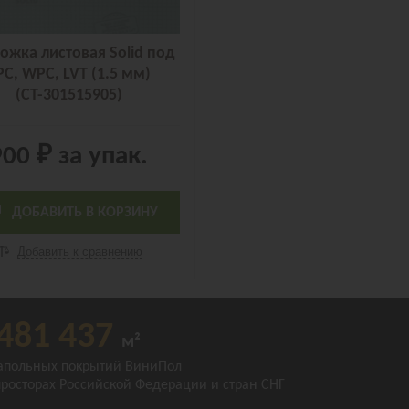
ожка листовая Solid под
PC, WPC, LVT (1.5 мм)
(СТ-301515905)
900 ₽
за упак.
ДОБАВИТЬ В КОРЗИНУ
Добавить к сравнению
481 437
м²
апольных покрытий ВиниПол
просторах Российской Федерации и стран СНГ