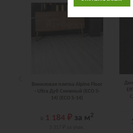
Диз
bo -
Виниловая плитка Alpine Floor
Ef
r Metal
- Ultra Дуб Снежный (ECO 5-
C
71 T)
14) (ECO 5-14)
2
2
1 184 ₽
за м
0
5 317 ₽
за упак.