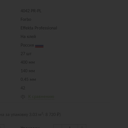
4042 PR-PL
Forbo
Effekta Professional
На клей
Россия
27 шт
400 мм
140 мм
0.45 мм
42
К сравнению
2
на за упак
овку
3.03 м
:
8 720 ₽
)