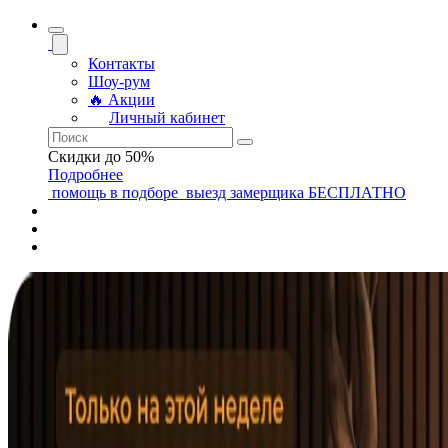
Контакты
Шоу-рум
🔥 Акции
Личный кабинет
Скидки до 50%
Подробнее
помощь
в подборе
выезд замерщика
БЕСПЛАТНО