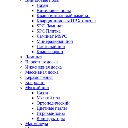
Виниловые полы
Назад
Виниловые полы
Кварц виниловый ламинат
Кварцвиниловая ПВХ плитка
SPC Ламинат
SPC Плитка
Ламинат MSPC
Минеральный пол
Плетёный пол
Кварц-паркет
Ламинат
Паркетная доска
Инженерная доска
Массивная доска
Керамогранит
Ковролин
Мягкий пол
Назад
Мягкий пол
Ортопедический
Цветные пазлы
Игровые зоны
Конструкторы
Мармолеум