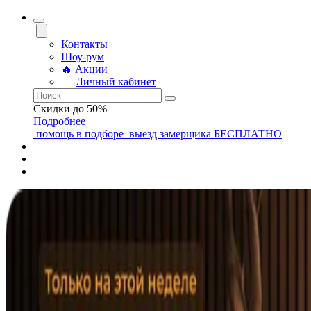
Контакты
Шоу-рум
🔥 Акции
Личный кабинет
Скидки до 50%
Подробнее
помощь
в подборе
выезд замерщика
БЕСПЛАТНО