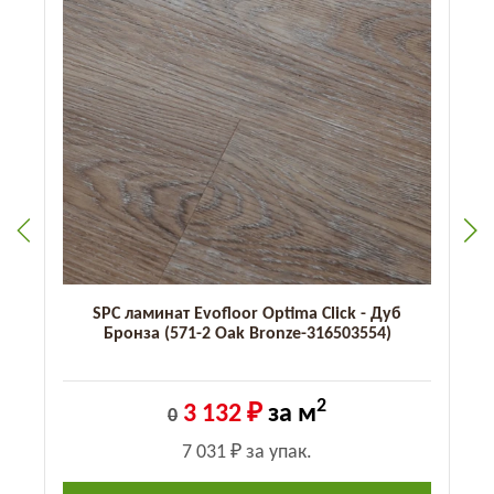
SPC ламинат Evofloor Optima Click - Дуб
Бронза (571-2 Оak Bronze-316503554)
2
3 132 ₽
за м
0
7 031 ₽
за упак.