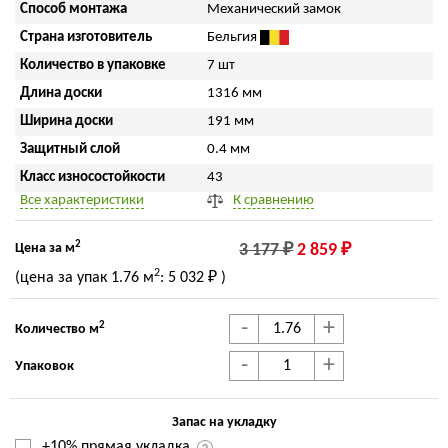
Способ монтажа
Механический замок
Страна изготовитель
Бельгия
Количество в упаковке
7 шт
Длина доски
1316 мм
Ширина доски
191 мм
Защитный слой
0.4 мм
Класс износостойкости
43
Все характеристики
К сравнению
2
Цена за м
3 177 ₽
2 859 ₽
2
(цена за упак
1.76 м
:
5 032 ₽
)
-
+
2
Количество м
-
+
Упаковок
Запас на укладку
+10% прямая укладка