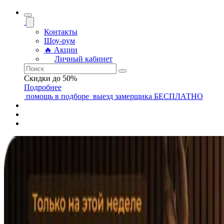
Контакты
Шоу-рум
🔥 Акции
Личный кабинет
Скидки до 50%
Подробнее
помощь
в подборе
выезд замерщика
БЕСПЛАТНО