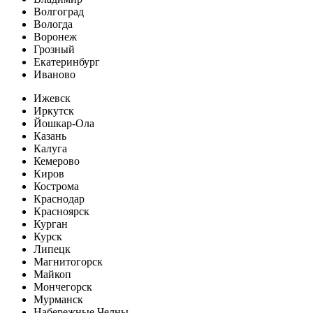
Волгоград
Вологда
Воронеж
Грозный
Екатеринбург
Иваново
Ижевск
Иркутск
Йошкар-Ола
Казань
Калуга
Кемерово
Киров
Кострома
Краснодар
Красноярск
Курган
Курск
Липецк
Магнитогорск
Майкоп
Мончегорск
Мурманск
Набережные Челны