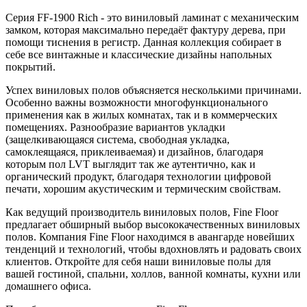
Серия FF-1900 Rich - это виниловый ламинат с механическим
замком, которая максимально передаёт фактуру дерева, при
помощи тиснения в регистр. Данная коллекция собирает в
себе все винтажные и классические дизайны напольных
покрытий.
Успех виниловых полов объясняется несколькими причинами.
Особенно важны возможности многофункционального
применения как в жилых комнатах, так и в коммерческих
помещениях. Разнообразие вариантов укладки
(защелкивающаяся система, свободная укладка,
самоклеящаяся, приклеиваемая) и дизайнов, благодаря
которым пол LVT выглядит так же аутентично, как и
органический продукт, благодаря технологии цифровой
печати, хорошим акустическим и термическим свойствам.
Как ведущий производитель виниловых полов, Fine Floor
предлагает обширный выбор высококачественных виниловых
полов. Компания Fine Floor находимся в авангарде новейших
тенденций и технологий, чтобы вдохновлять и радовать своих
клиентов. Откройте для себя наши виниловые полы для
вашей гостиной, спальни, холлов, ванной комнаты, кухни или
домашнего офиса.